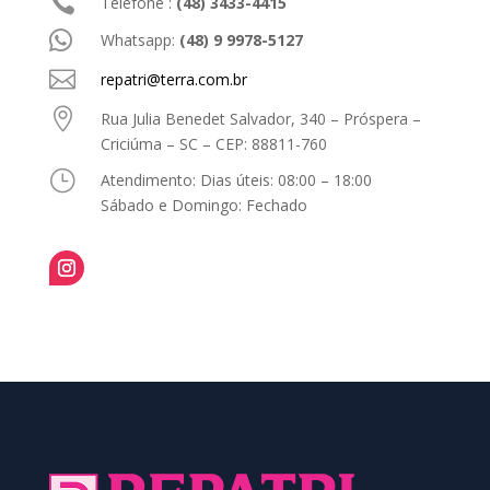

Telefone :
(48) 3433-4415

Whatsapp:
(48) 9 9978-5127

repatri@terra.com.br

Rua Julia Benedet Salvador, 340 – Próspera –
Criciúma – SC – CEP: 88811-760
}
Atendimento:
Dias úteis: 08:00 – 18:00
Sábado e Domingo: Fechado